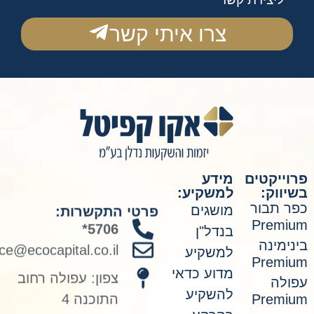
צרו איתי קשר
ייקטים
מידע
ווק:
למשקיע:
פרטי התקשרות:
ר תבור
מושגים
5706*
Premi
בנדל"ן
office@ecocapital.co.il
ימינה
למשקיע
Premi
צפון: עפולה רחוב
מדוע כדאי
ולה
התוכנה 4
להשקיע
Premi