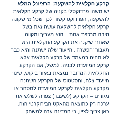
רקע חקלאית להשקעה: הרציונל המלא
ש משהו פרדוקסלי בקניה של קרקע חקלאית
השקעה, הפרדוקס קשור לכך שכל מי שקונה
רקע חקלאית להשקעה עושה זאת בשל
יבה מרכזית אחת – הוא מעריך ומקווה
אחרי שיקנה את הקרקע החקלאית היא
עבור 'הפשרה', הייעוד שלה ישתנה והיא כבר
א תהיה במעמד של קרקע חקלאית אלא
רקע המיועדת לבניה. למשל, אם הקרקע
חקלאית המדובר נמצאת באזור ביקוש, שינוי
ייעוד צלח, והסטטוס של הקרקע השתנה
קרקע חקלאית לקרקע המיועדת למסחר או
גורים – הקרקע (לשעבר) צפויה לשלש את
רכה רק כתוצאה מהאקט הבירוקרטי הזה.
אן צריך לציין, כי המדינה ערה למשחק