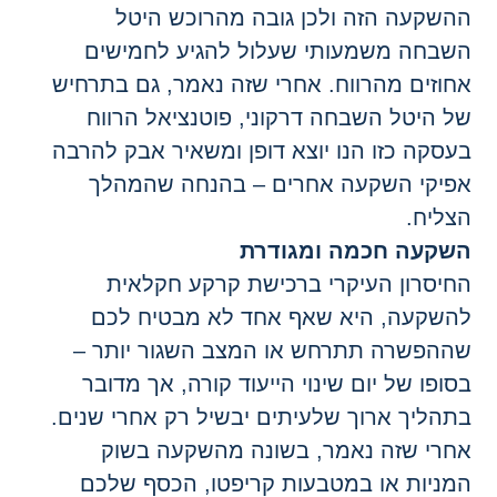
השקעה הזה ולכן גובה מהרוכש היטל
שבחה משמעותי שעלול להגיע לחמישים
חוזים מהרווח. אחרי שזה נאמר, גם בתרחיש
ל היטל השבחה דרקוני, פוטנציאל הרווח
עסקה כזו הנו יוצא דופן ומשאיר אבק להרבה
פיקי השקעה אחרים – בהנחה שהמהלך
צליח.
שקעה חכמה ומגודרת
חיסרון העיקרי ברכישת קרקע חקלאית
השקעה, היא שאף אחד לא מבטיח לכם
ההפשרה תתרחש או המצב השגור יותר –
סופו של יום שינוי הייעוד קורה, אך מדובר
תהליך ארוך שלעיתים יבשיל רק אחרי שנים.
חרי שזה נאמר, בשונה מהשקעה בשוק
מניות או במטבעות קריפטו, הכסף שלכם