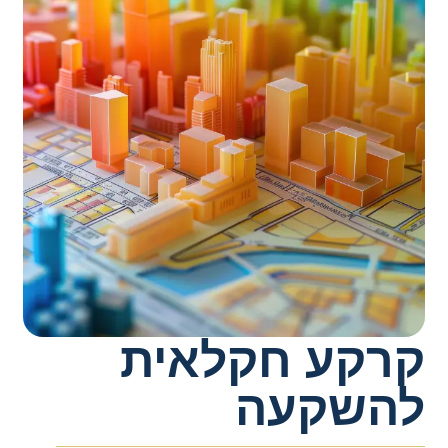
רקע חקלאית
השקעה