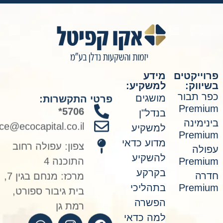
ייקטים
מידע
ווק:
למשקיע:
פרטי התקשרות:
ר תבור
מושגים
5706*
Premi
בנדל"ן
office@ecocapital.co.il
ימינה
למשקיע
Premi
צפון: עפולה רחוב
מדוע כדאי
ולה
התוכנה 4
להשקיע
Premi
מרכז: מנחם בגין 7,
בקרקע
רה
בית גיבור ספורט,
Premi
בתהליכי
רמת גן
הפשרה
למה כדאי